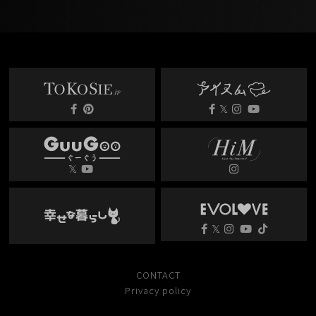
𝕏
𝕏
𝕏
CONTACT
Privacy policy