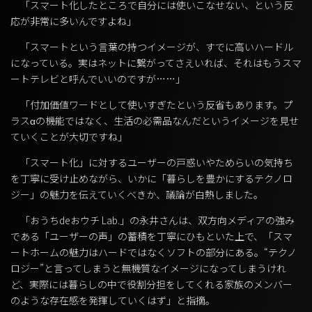
「スマート化したところで自分には使いこなせない、という反
応が非常に多いんですよね」
「スマートという言葉の持つイメージが、すでに高いハードル
になっている。実はネットに繋がってさえいれば、それはもうスマ
ートテレビと呼んでいいのですが……」
「付加価値ワードとして使いすぎたという反省もあります。プ
ラスαの機能ではなく、生活の必需品なんだというイメージを見せ
ていくことが大切ですね」
「スマート化」に対するユーザーの戸惑いやためらいの気持ち
を丁寧に受け止めながら、いかに「暮らしを豊かにするテクノロ
ジー」の魅力を伝えていくべきか、議論が白熱しました。
「おうちdeおウチ Lab.」の永井さんは、双方向メディアの強み
である「ユーザーの声」の蓄積を丁寧にひもといた上で、「スマ
ートホームの魅力はハードではなくソフトの部分にある。“テクノ
ロジー”と言ってしまうと無機質なイメージになってしまうけれ
ど、実際には暮らしの中で役割分担をしてくれる家族のメンバー
のような存在感を発揮していくはず」と指摘。