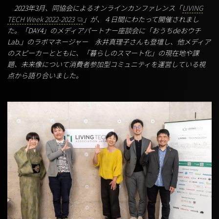
2023年3月、同協会によるオンラインカンファレンス「
LIVING
TECH Week 2022-2023
」が、４日間にわたって開催されまし
た。「DAY4」のメディアパートナー座談会に「おうちdeおウチ
Lab.」のラボマネージャー 永井真理子さんも登壇し、他メディア
のスピーカーとともに、「暮らしのスマート化」の現在地や課
題、未来像について消費者参加型コミュニティを運営している視
点から語り合いました。