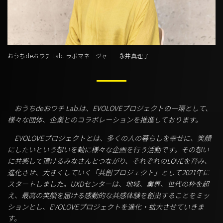
おうちdeおウチ Lab. ラボマネージャー 永井真理子
おうちdeおウチ Lab.は、EVOLOVEプロジェクトの一環として、
様々な団体、企業とのコラボレーションを推進しております。
EVOLOVEプロジェクトとは、多くの人の暮らしを幸せに、笑顔
にしたいという想いを軸に様々な企画を行う活動です。その想い
に共感して頂けるみなさんとつながり、それぞれのLOVEを育み、
進化させ、大きくしていく「共創プロジェクト」として2021年に
スタートしました。UXDセンターは、地域、業界、世代の枠を超
え、最高の笑顔を届ける感動的な共感体験を創出することをミッ
ションとし、EVOLOVEプロジェクトを進化・拡大させていきま
す。